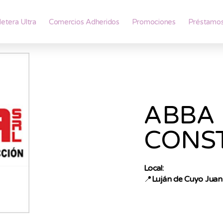
lletera Ultra
Comercios Adheridos
Promociones
Préstamo
ABBA 
CONS
Local:
📍
Luján de Cuyo Jua