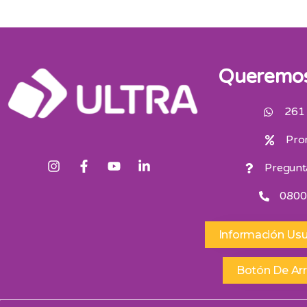
Queremos
261
Pro
Pregunt
0800
Información Usu
Botón De Ar