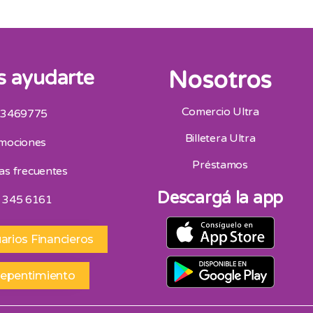
 ayudarte
Nosotros
Comercio Ultra
 3469775
San Juan
Billetera Ultra
mociones
Av. Mitre Oeste 75, San Juan 264 4453418
Horario De Atencion 9:00 A 13:00 | 16:30 A 20:30
Préstamos
as frecuentes
Sábados 9:00 A 13:00
Descargá la app
 345 6161
arios Financieros
repentimiento