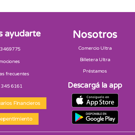
 ayudarte
Nosotros
Comercio Ultra
 3469775
San Juan
Billetera Ultra
mociones
Av. Mitre Oeste 75, San Juan 264 4453418
Horario De Atencion 9:00 A 13:00 | 16:30 A 20:30
Préstamos
as frecuentes
Sábados 9:00 A 13:00
Descargá la app
 345 6161
arios Financieros
repentimiento