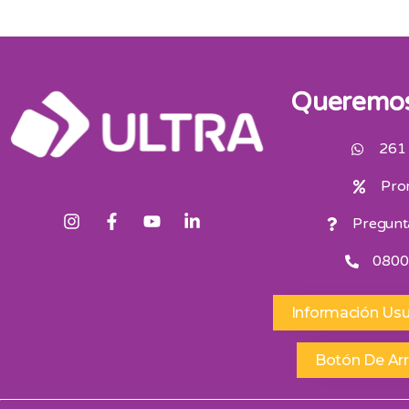
Queremos
261
Pro
Pregunt
0800
Información Usu
Botón De Ar