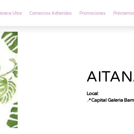
lletera Ultra
Comercios Adheridos
Promociones
Préstamo
AITA
Local:
📍
Capital Galeria Ba