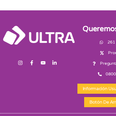
Queremos
261
Pro
Pregunt
0800
Información Usu
Botón De Ar