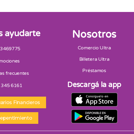
 ayudarte
Nosotros
Comercio Ultra
 3469775
San Juan
Billetera Ultra
mociones
Av. Mitre Oeste 75, San Juan 264 4453418
Horario De Atencion 9:00 A 13:00 | 16:30 A 20:30
Préstamos
as frecuentes
Sábados 9:00 A 13:00
Descargá la app
 345 6161
arios Financieros
repentimiento