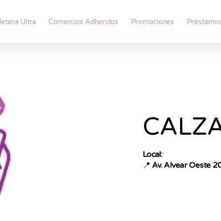
lletera Ultra
Comercios Adheridos
Promociones
Préstamo
CALZ
Local:
📍
Av. Alvear Oeste 20