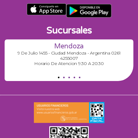
Sucursales
Mendoza
9 De Julio 1455 - Ciudad Mendoza - Argentina 0261
4255007
Horario De Atencion 9:30 A 20:30