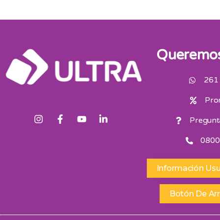
Queremos
261
Pro
Pregunt
0800
Información Usu
Botón De Ar