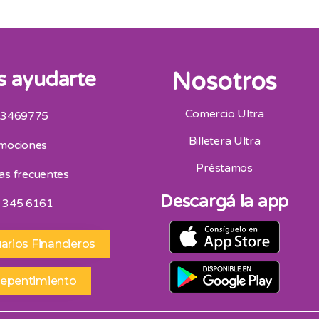
 ayudarte
Nosotros
Comercio Ultra
 3469775
San Juan
Billetera Ultra
mociones
Av. Mitre Oeste 75, San Juan 264 4453418
Horario De Atencion 9:00 A 13:00 | 16:30 A 20:30
Préstamos
as frecuentes
Sábados 9:00 A 13:00
Descargá la app
 345 6161
arios Financieros
repentimiento