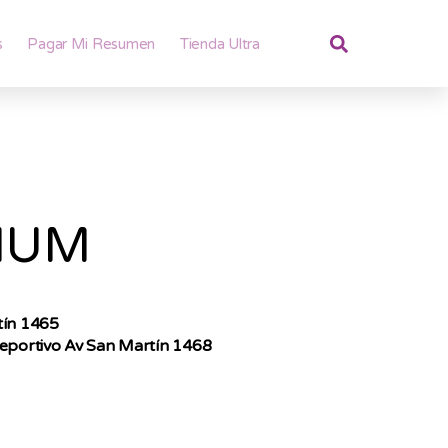
s
Pagar Mi Resumen
Tienda Ultra
IUM
tín 1465
Deportivo Av San Martín 1468