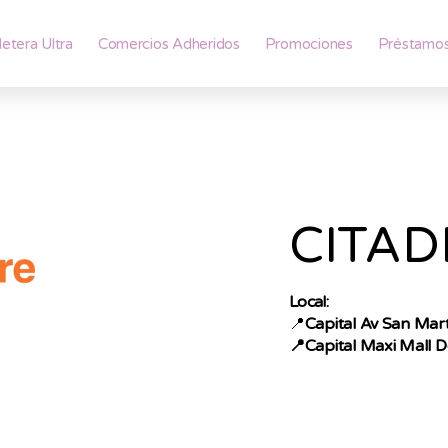
lletera Ultra
Comercios Adheridos
Promociones
Préstamo
CITAD
Local:
📍
Capital Av San Mar
📍
Capital Maxi Mall 