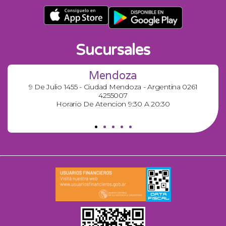
Sucursales
Mendoza
9 De Julio 1455 - Ciudad Mendoza - Argentina 0261
4255007
Horario De Atencion 9:30 A 20:30