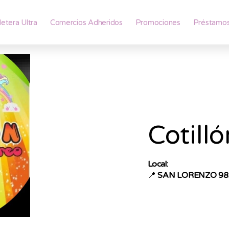
lletera Ultra
Comercios Adheridos
Promociones
Préstamo
Cotill
Local:
📍
SAN LORENZO 98. 