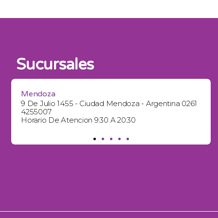
Sucursales
Mendoza
9 De Julio 1455 - Ciudad Mendoza - Argentina 0261
4255007
Horario De Atencion 9:30 A 20:30