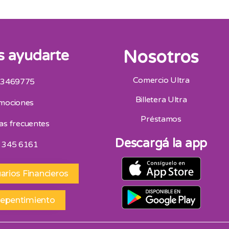
 ayudarte
Nosotros
Comercio Ultra
 3469775
San Juan
Billetera Ultra
mociones
Av. Mitre Oeste 75, San Juan 264 4453418
Horario De Atencion 9:00 A 13:00 | 16:30 A 20:30
Préstamos
as frecuentes
Sábados 9:00 A 13:00
Descargá la app
 345 6161
arios Financieros
repentimiento