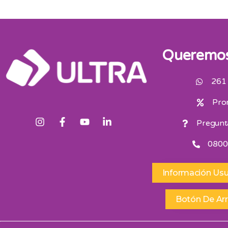
Queremos
261
Pro
Pregunt
0800
Información Usu
Botón De Ar