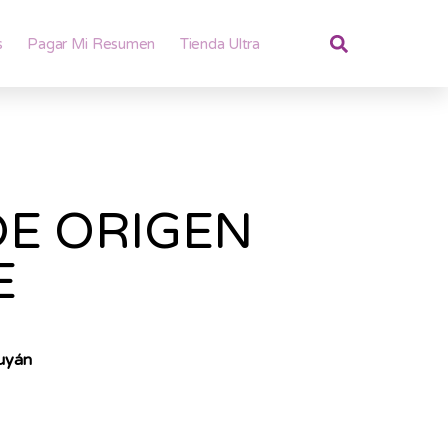
s
Pagar Mi Resumen
Tienda Ultra
E ORIGEN
E
uyán