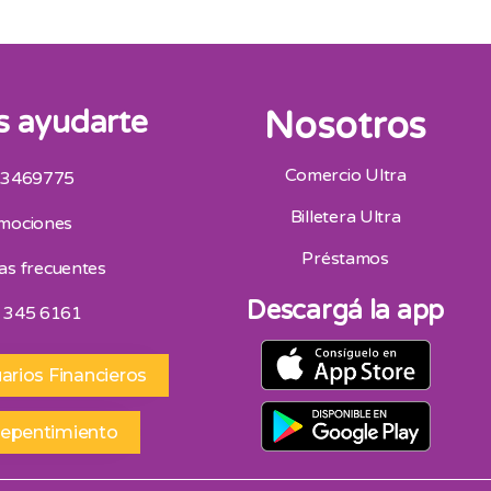
 ayudarte
Nosotros
Comercio Ultra
 3469775
San Juan
Billetera Ultra
mociones
Av. Mitre Oeste 75, San Juan 264 4453418
Horario De Atencion 9:00 A 13:00 | 16:30 A 20:30
Préstamos
as frecuentes
Sábados 9:00 A 13:00
Descargá la app
 345 6161
arios Financieros
repentimiento