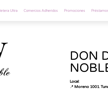
lletera Ultra
Comercios Adheridos
Promociones
Préstamo
DON D
NOBL
Local:
📍
Moreno 1001. Tun