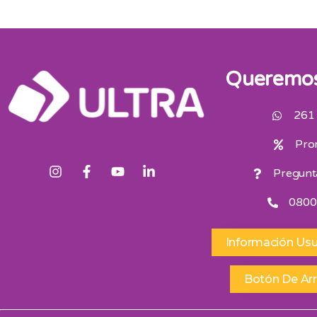
Queremos
261
Pro
Pregunt
0800
Información Usu
Botón De Ar