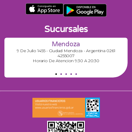
Sucursales
Mendoza
9 De Julio 1455 - Ciudad Mendoza - Argentina 0261
4255007
Horario De Atencion 9:30 A 20:30