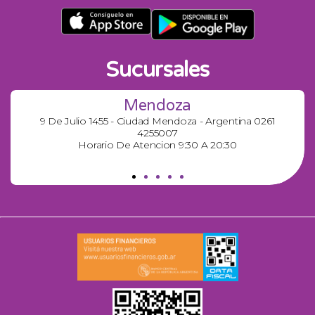
Sucursales
Mendoza
9 De Julio 1455 - Ciudad Mendoza - Argentina 0261
4255007
Horario De Atencion 9:30 A 20:30