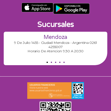
Sucursales
Mendoza
9 De Julio 1455 - Ciudad Mendoza - Argentina 0261
4255007
Horario De Atencion 9:30 A 20:30