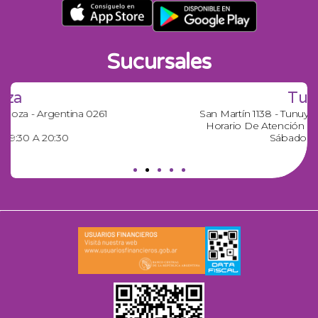
Sucursales
Tunuyán
San Martín 1138 - Tunuyán Mendoza - 02622 425436
Horario De Atención 9:00 A 13:00 | 16:30 A 20:30
Sábados 9:00 A 13:00