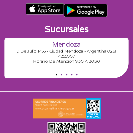
Sucursales
Mendoza
9 De Julio 1455 - Ciudad Mendoza - Argentina 0261
4255007
Horario De Atencion 9:30 A 20:30