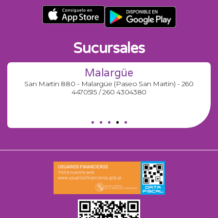
Sucursales
Malargüe
San Martin 880 - Malargüe (Paseo San Martin) - 260
4470515 / 260 4304380