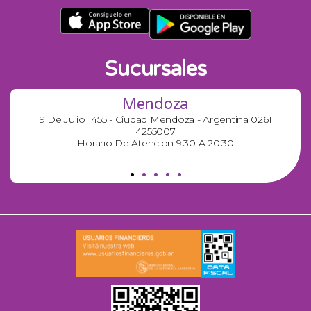
Sucursales
Mendoza
9 De Julio 1455 - Ciudad Mendoza - Argentina 0261
4255007
Horario De Atencion 9:30 A 20:30