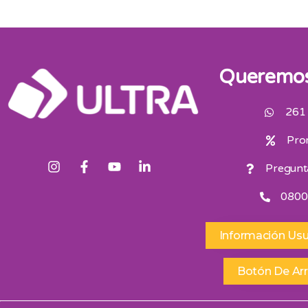
Queremos
261
Pro
Pregunt
0800
Información Usu
Botón De Ar