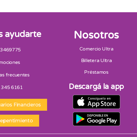
 ayudarte
Nosotros
Comercio Ultra
 3469775
San Juan
Billetera Ultra
mociones
Av. Mitre Oeste 75, San Juan 264 4453418
Horario De Atencion 9:00 A 13:00 | 16:30 A 20:30
Préstamos
as frecuentes
Sábados 9:00 A 13:00
Descargá la app
 345 6161
arios Financieros
repentimiento