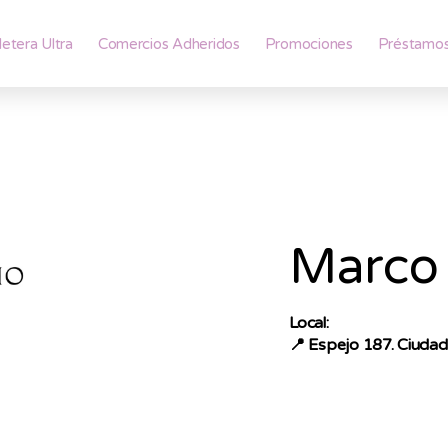
lletera Ultra
Comercios Adheridos
Promociones
Préstamo
Marco 
Local:
📍
Espejo 187. Ciuda