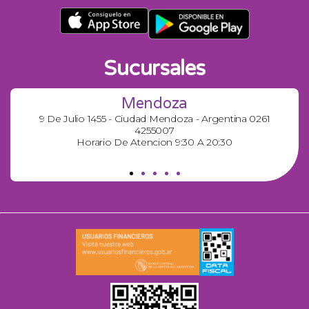
Sucursales
Mendoza
9 De Julio 1455 - Ciudad Mendoza - Argentina 0261
4255007
Horario De Atencion 9:30 A 20:30