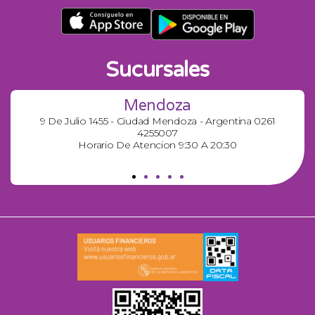
Sucursales
Mendoza
9 De Julio 1455 - Ciudad Mendoza - Argentina 0261
4255007
Horario De Atencion 9:30 A 20:30