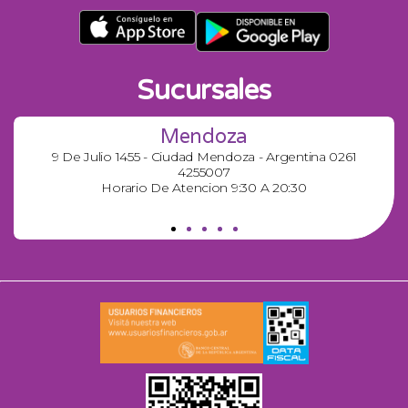
Sucursales
Mendoza
9 De Julio 1455 - Ciudad Mendoza - Argentina 0261
4255007
Horario De Atencion 9:30 A 20:30