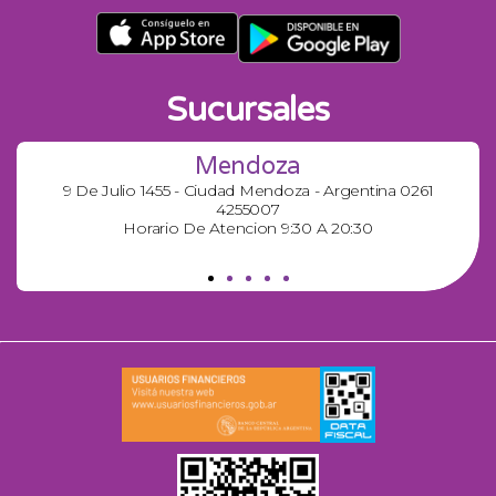
Sucursales
Mendoza
9 De Julio 1455 - Ciudad Mendoza - Argentina 0261
4255007
Horario De Atencion 9:30 A 20:30