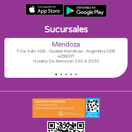
Sucursales
Mendoza
9 De Julio 1455 - Ciudad Mendoza - Argentina 0261
4255007
Horario De Atencion 9:30 A 20:30