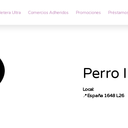
lletera Ultra
Comercios Adheridos
Promociones
Préstamo
Perro 
Local:
📍
España 1648 L26