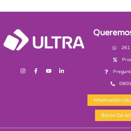
Queremos
261
Pro
Pregunt
0800
Información Usu
Botón De Ar