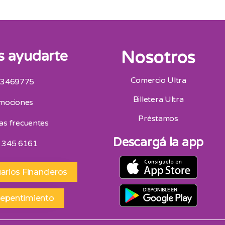
 ayudarte
Nosotros
Comercio Ultra
 3469775
San Juan
Billetera Ultra
mociones
Av. Mitre Oeste 75, San Juan 264 4453418
Horario De Atencion 9:00 A 13:00 | 16:30 A 20:30
Préstamos
as frecuentes
Sábados 9:00 A 13:00
Descargá la app
 345 6161
arios Financieros
repentimiento