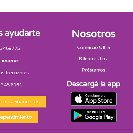
 ayudarte
Nosotros
Comercio Ultra
 3469775
San Juan
Billetera Ultra
mociones
Av. Mitre Oeste 75, San Juan 264 4453418
Horario De Atencion 9:00 A 13:00 | 16:30 A 20:30
Préstamos
as frecuentes
Sábados 9:00 A 13:00
Descargá la app
 345 6161
arios Financieros
repentimiento