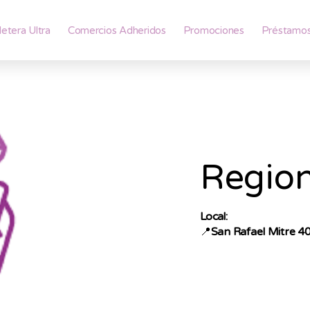
lletera Ultra
Comercios Adheridos
Promociones
Préstamo
Region
Local:
📍
San Rafael Mitre 4