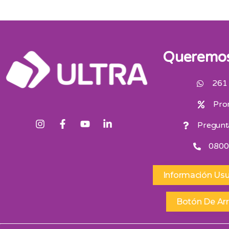
Queremos
261
Pro
Pregunt
0800
Información Usu
Botón De Ar