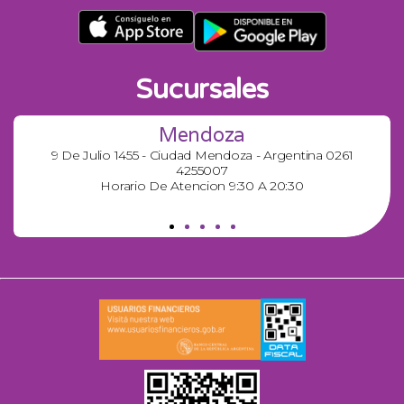
Sucursales
Mendoza
9 De Julio 1455 - Ciudad Mendoza - Argentina 0261
4255007
Horario De Atencion 9:30 A 20:30