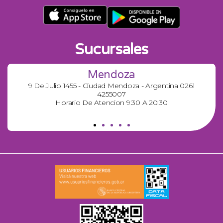
Sucursales
Mendoza
9 De Julio 1455 - Ciudad Mendoza - Argentina 0261
4255007
Horario De Atencion 9:30 A 20:30