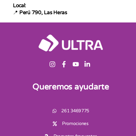
Local:
📍
Perú 790, Las Heras
Queremos ayudarte
261 3469775
Promociones