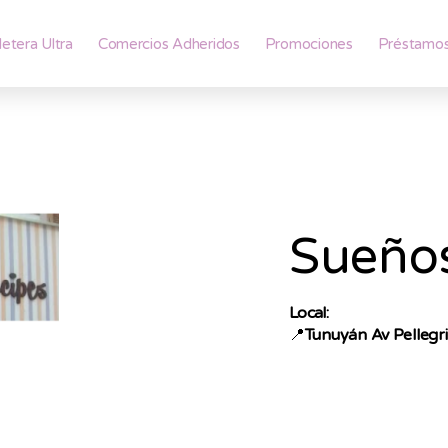
lletera Ultra
Comercios Adheridos
Promociones
Préstamo
Sueños
Local:
📍
Tunuyán Av Pellegri