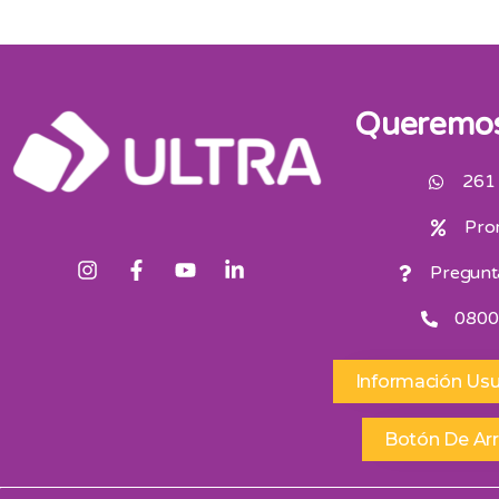
Queremos
261
Pro
Pregunt
0800
Información Usu
Botón De Ar