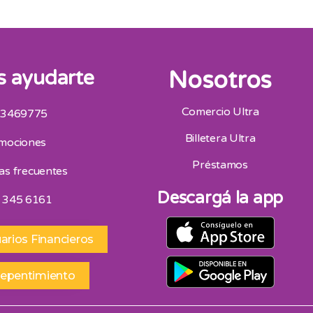
 ayudarte
Nosotros
Comercio Ultra
 3469775
San Juan
Billetera Ultra
mociones
Av. Mitre Oeste 75, San Juan 264 4453418
Horario De Atencion 9:00 A 13:00 | 16:30 A 20:30
Préstamos
as frecuentes
Sábados 9:00 A 13:00
Descargá la app
 345 6161
arios Financieros
repentimiento