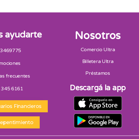
 ayudarte
Nosotros
Comercio Ultra
 3469775
San Juan
Me
Billetera Ultra
mociones
Av. Mitre Oeste 75, San Juan 264 4453418
9 
Horario De Atencion 9:00 A 13:00 | 16:30 A 20:30
42
Préstamos
as frecuentes
Sábados 9:00 A 13:00
Ho
Descargá la app
 345 6161
arios Financieros
repentimiento