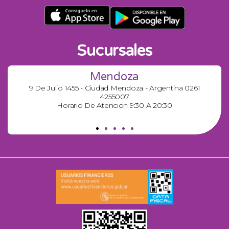
Sucursales
Mendoza
9 De Julio 1455 - Ciudad Mendoza - Argentina 0261
4255007
Horario De Atencion 9:30 A 20:30