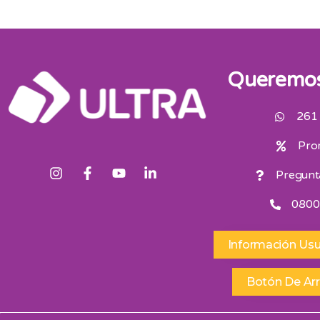
Queremos
261
Pro
Pregunt
0800
Información Usu
Botón De Ar