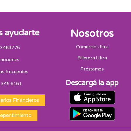
 ayudarte
Nosotros
Comercio Ultra
 3469775
San Juan
Billetera Ultra
mociones
Av. Mitre Oeste 75, San Juan 264 4453418
Horario De Atencion 9:00 A 13:00 | 16:30 A 20:30
Préstamos
as frecuentes
Sábados 9:00 A 13:00
Descargá la app
 345 6161
arios Financieros
repentimiento