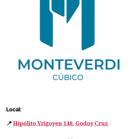
Local:
📍
Hipólito Yrigoyen 148. Godoy Cruz