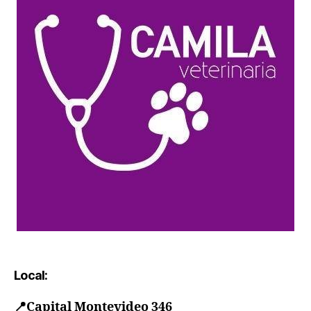
Local:
📍
Capital Montevideo 346