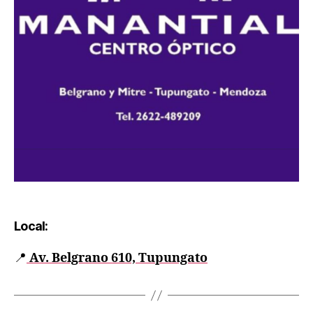
Local:
📍
Av. Belgrano 610, Tupungato