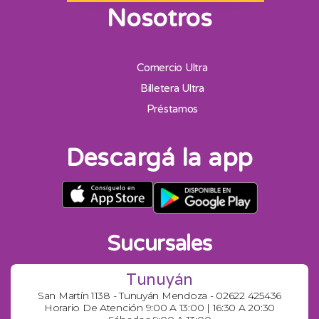
Nosotros
Comercio Ultra
Billetera Ultra
Préstamos
Descargá la app
Sucursales
Tunuyán
San Martín 1138 - Tunuyán Mendoza - 02622 425436
Horario De Atención 9:00 A 13:00 | 16:30 A 20:30