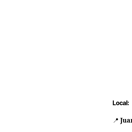
Local:
📍
Juan