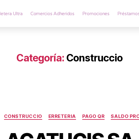
lletera Ultra
Comercios Adheridos
Promociones
Préstamo
Categoría:
Construccio
CONSTRUCCIO
ERRETERIA
PAGO QR
SALDO PR