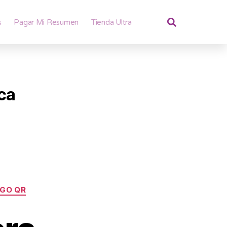
s
Pagar Mi Resumen
Tienda Ultra
ica
GO QR