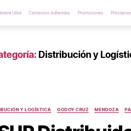
lletera Ultra
Comercios Adheridos
Promociones
Préstamo
ategoría:
Distribución y Logíst
IBUCIÓN Y LOGÍSTICA
GODOY CRUZ
MENDOZA
PA